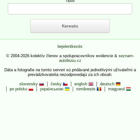
Típus
bejelentkezés
© 2004-2026 kolektív členov a spolupracovníkov evidencie &
seznam-
autobusu.cz
Dáta a fotografie na tomto serveri sú pridávané jednotlivými užívateľmi a
prevádzkovatelia nezodpovedajú za ich obsah.
slovensky
česky
english
deutsch
po polsku
українською
românește
magyarul