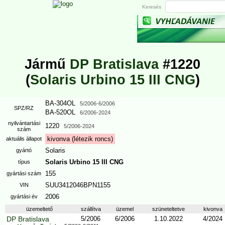
Keresés
Jármű
DP Bratislava
#1220
(
Solaris Urbino 15 III CNG
)
BA-304OL
5/2006
-6/2006
SPZ/RZ
BA-520OL
6/2006
-2024
nyilvántartási
1220
5/2006
-2024
szám
kivonva (létezik roncs)
aktuális állapot
Solaris
gyártó
Solaris Urbino 15 III CNG
típus
155
gyártási szám
SUU3412046BPN1155
VIN
2006
gyártási év
üzemeltető
szállítva
üzemel
szüneteltetve
kivonva
DP Bratislava
5/2006
6/2006
1.10.2022
4/2024