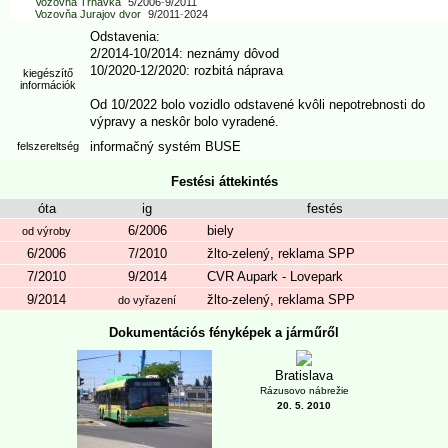
Vozovňa Trnávka
5/2006
-
9/2011
Vozovňa Jurajov dvor
9/2011
-
2024
Odstavenia:
2/2014-10/2014: neznámy dôvod
10/2020-12/2020: rozbitá náprava
kiegészítő
információk
Od 10/2022 bolo vozidlo odstavené kvôli nepotrebnosti do
výpravy a neskôr bolo vyradené.
informačný systém BUSE
felszereltség
Festési áttekintés
óta
ig
festés
6/2006
biely
od výroby
6/2006
7/2010
žlto-zelený, reklama SPP
7/2010
9/2014
CVR Aupark - Lovepark
9/2014
žlto-zelený, reklama SPP
do vyřazení
Dokumentációs fényképek a járműről
Bratislava
Rázusovo nábrežie
20. 5. 2010