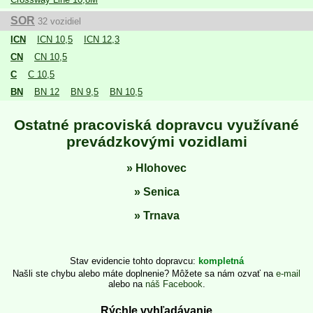
SOR
32 vozidiel
ICN
ICN 10,5
ICN 12,3
CN
CN 10,5
C
C 10,5
BN
BN 12
BN 9,5
BN 10,5
Ostatné pracoviská dopravcu využívané
prevádzkovými vozidlami
Hlohovec
Senica
Trnava
Stav evidencie tohto dopravcu
kompletná
Našli ste chybu alebo máte doplnenie? Môžete sa nám ozvať na
e-mail
alebo na
náš Facebook
.
Rýchle vyhľadávanie