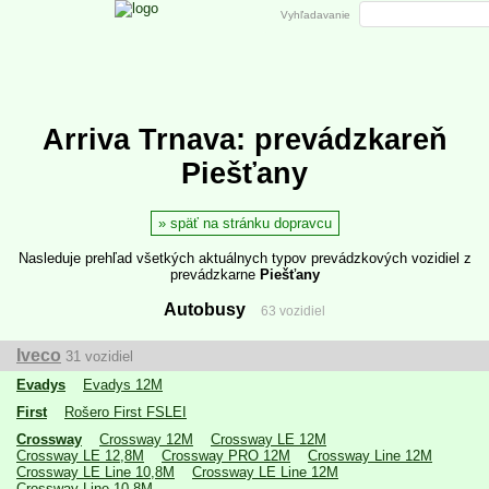
Vyhľadavanie
Arriva Trnava: prevádzkareň
Piešťany
späť na stránku dopravcu
Nasleduje prehľad všetkých aktuálnych typov prevádzkových vozidiel z
prevádzkarne
Piešťany
Autobusy
63 vozidiel
Iveco
31 vozidiel
Evadys
Evadys 12M
First
Rošero First FSLEI
Crossway
Crossway 12M
Crossway LE 12M
Crossway LE 12,8M
Crossway PRO 12M
Crossway Line 12M
Crossway LE Line 10,8M
Crossway LE Line 12M
Crossway Line 10,8M