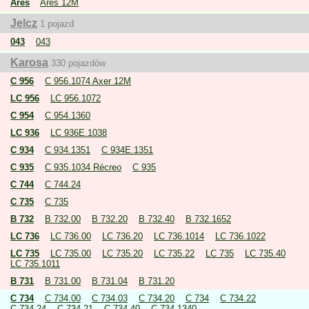
Ares
Ares 12M
Jelcz
1 pojazd
043
043
Karosa
330 pojazdów
C 956
C 956.1074 Axer 12M
LC 956
LC 956.1072
C 954
C 954.1360
LC 936
LC 936E.1038
C 934
C 934.1351
C 934E.1351
C 935
C 935.1034 Récreo
C 935
C 744
C 744.24
C 735
C 735
B 732
B 732.00
B 732.20
B 732.40
B 732.1652
LC 736
LC 736.00
LC 736.20
LC 736.1014
LC 736.1022
LC 735
LC 735.00
LC 735.20
LC 735.22
LC 735
LC 735.40
LC 735.1011
B 731
B 731.00
B 731.04
B 731.20
C 734
C 734.00
C 734.03
C 734.20
C 734
C 734.22
C 734.24
C 734.21
C 734.40
C 734.1340