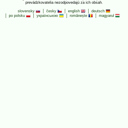
prevádzkovatelia nezodpovedajú za ich obsah.
slovensky
česky
english
deutsch
po polsku
українською
românește
magyarul