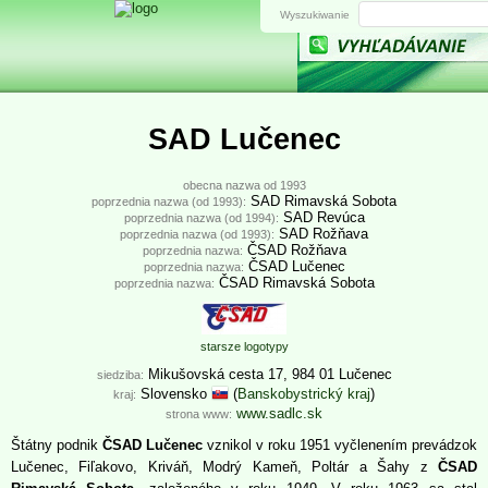
Wyszukiwanie
SAD Lučenec
obecna nazwa od 1993
SAD Rimavská Sobota
poprzednia nazwa (od 1993):
SAD Revúca
poprzednia nazwa (od 1994):
SAD Rožňava
poprzednia nazwa (od 1993):
ČSAD Rožňava
poprzednia nazwa:
ČSAD Lučenec
poprzednia nazwa:
ČSAD Rimavská Sobota
poprzednia nazwa:
starsze logotypy
Mikušovská cesta 17, 984 01 Lučenec
siedziba:
Slovensko
(
Banskobystrický kraj
)
kraj:
www.sadlc.sk
strona www:
Štátny podnik
ČSAD Lučenec
vznikol v roku 1951 vyčlenením prevádzok
Lučenec, Fiľakovo, Kriváň, Modrý Kameň, Poltár a Šahy z
ČSAD