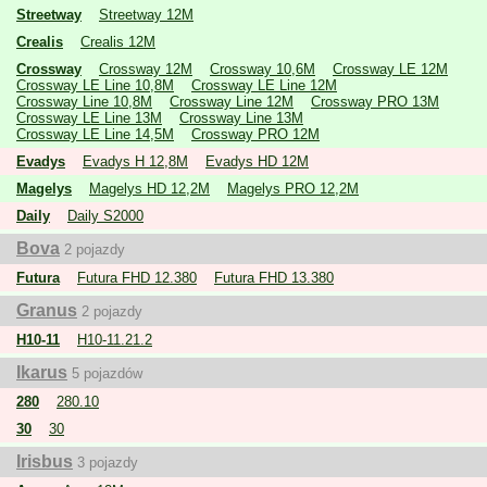
1.7.2004 sa zrušil odštepný závod Revúca a v tomto meste zostala,
Streetway
Streetway 12M
podobne ako v Tornali, sídliť len prevádzkareň podriadená OZ Rimavská
Crealis
Crealis 12M
Sobota.
Crossway
Crossway 12M
Crossway 10,6M
Crossway LE 12M
Crossway LE Line 10,8M
Crossway LE Line 12M
Dopravca dnes zabezpečuje výkon prímestskej dopravy v okresoch
Crossway Line 10,8M
Crossway Line 12M
Crossway PRO 13M
Crossway LE Line 13M
Crossway Line 13M
Lučenec, Rimavská Sobota, Revúca a Poltár, diaľkové linky a mestskú
Crossway LE Line 14,5M
Crossway PRO 12M
dopravu v Lučenci a Rimavskej Sobote.
Evadys
Evadys H 12,8M
Evadys HD 12M
Magelys
Magelys HD 12,2M
Magelys PRO 12,2M
Daily
Daily S2000
Bova
2 pojazdy
Futura
Futura FHD 12.380
Futura FHD 13.380
Granus
2 pojazdy
H10-11
H10-11.21.2
Ikarus
5 pojazdów
280
280.10
30
30
Irisbus
3 pojazdy