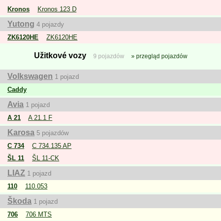
Kronos
Kronos 123 D
Yutong
4 pojazdy
ZK6120HE
ZK6120HE
Užitkové vozy
9 pojazdów
przegląd pojazdów
Volkswagen
1 pojazd
Caddy
Avia
1 pojazd
A 21
A 21.1 F
Karosa
5 pojazdów
C 734
C 734.135 AP
ŠL 11
ŠL 11-CK
LIAZ
1 pojazd
110
110.053
Škoda
1 pojazd
706
706 MTS