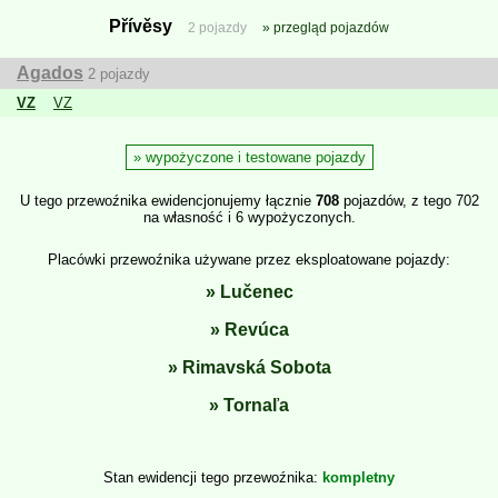
Přívěsy
2 pojazdy
przegląd pojazdów
Agados
2 pojazdy
VZ
VZ
wypożyczone i testowane pojazdy
U tego przewoźnika ewidencjonujemy łącznie
708
pojazdów, z tego 702
na własność i 6 wypożyczonych.
Placówki przewoźnika używane przez eksploatowane pojazdy:
Lučenec
Revúca
Rimavská Sobota
Tornaľa
Stan ewidencji tego przewoźnika
kompletny