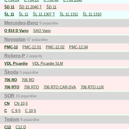
ŠD 11
ŠD 11.2040 T
ŠD 11
ŠL 11
ŠL 11
ŠL 11.1307 T
ŠL 11.1311
ŠL 11.1310
Mercedes-Benz
9 pojazdów
O 814 D Vario
SAO Vario
Novoplan
47 pojazdów
PMC-12
PMC-12.01
PMC-12.02
PMC-12.04
Rošero-P
2 pojazdy
VDL Picardie
VDL Picardie SLM
Škoda
5 pojazdów
706 RO
706 RO
706 RTO
706 RTO
706 RTO CAR-SVA
706 RTO LUX
SOR
15 pojazdów
CN
CN 10,5
C
C 9,5
C 10,5
Tedom
8 pojazdów
C12
C12 D