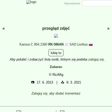
Wyszukiwanie
«
przegląd zdjęć
»
Karosa C 954.1360
RK-586AN
SAD Liorbus
lubię to
Aby polubić i zobaczyć listę osób, którym się podoba
zaloguj się
.
Zuberec
© RiciMig
📷
17. 6. 2013
📤
9. 3. 2021
Zaloguj się, aby dodać komentarz