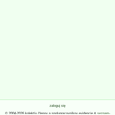
zaloguj się
© 2004-2026 kolektív členov a spolupracovníkov evidencie &
seznam-