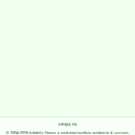
zaloguj się
© 2004-2026 kolektív členov a spolupracovníkov evidencie &
seznam-