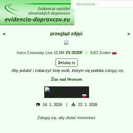
Wyszukiwanie
«
przegląd zdjęć
»
Iveco Crossway Line 10,8M
ZV-353DF
SAD Zvolen
2
lubię to
Aby polubić i zobaczyć listę osób, którym się podoba
zaloguj się
.
Žiar nad Hronom
Balu
Rimavska Sobota
📷
14. 1. 2026
📤
22. 1. 2026
Zaloguj się, aby dodać komentarz