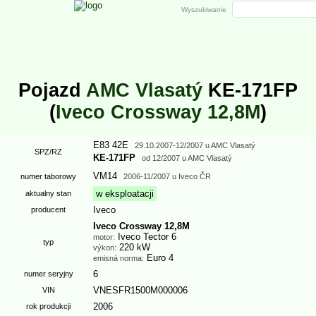
Wyszukiwanie
Pojazd
AMC Vlasatý
KE-171FP
(
Iveco Crossway 12,8M
)
E83 42E
29.10.2007
-12/2007 u AMC Vlasatý
SPZ/RZ
KE-171FP
od
12/2007
u AMC Vlasatý
VM14
numer taborowy
2006
-11/2007 u Iveco ČR
w eksploatacji
aktualny stan
Iveco
producent
Iveco Crossway 12,8M
Iveco Tector 6
motor:
typ
220 kW
výkon:
Euro 4
emisná norma:
6
numer seryjny
VNESFR1500M000006
VIN
2006
rok produkcji