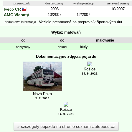
przewoźnik
dostarczony
w eksploatacji
wyrejestrowany
Iveco ČR
2006
10/2007
AMC Vlasatý
10/2007
12/2007
Vozidlo prestavané na prepravník športových áut.
dodatkowe informacje
Wykaz malowań
od
do
malowanie
biely
od výroby
dosud
Dokumentacyjne zdjęcia pojazdu
Košice
14. 9. 2021
Nová Paka
5. 7. 2019
Košice
14. 9. 2021
szczegóły pojazdu na stronie seznam-autobusu.cz