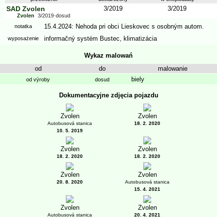
SAD Zvolen
3/2019
3/2019
Zvolen
3/2019
-
dosud
15.4.2024: Nehoda pri obci Lieskovec s osobným autom.
notatka
informačný systém Bustec
,
klimatizácia
wyposażenie
Wykaz malowań
od
do
malowanie
biely
od výroby
dosud
Dokumentacyjne zdjęcia pojazdu
Zvolen
Zvolen
Autobusová stanica
18. 2. 2020
10. 5. 2019
Zvolen
Zvolen
18. 2. 2020
18. 2. 2020
Zvolen
Zvolen
20. 8. 2020
Autobusová stanica
15. 4. 2021
Zvolen
Zvolen
Autobusová stanica
20. 4. 2021