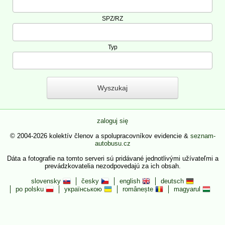
SPZ/RZ
Typ
zaloguj się
© 2004-2026 kolektív členov a spolupracovníkov evidencie &
seznam-
autobusu.cz
Dáta a fotografie na tomto serveri sú pridávané jednotlivými užívateľmi a
prevádzkovatelia nezodpovedajú za ich obsah.
slovensky
česky
english
deutsch
po polsku
українською
românește
magyarul