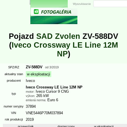
Wyszukiwanie
Pojazd
SAD Zvolen
ZV-588DV
(
Iveco Crossway LE Line 12M
NP
)
ZV-588DV
SPZ/RZ
od
3/2019
w eksploatacji
aktualny stan
Iveco
producent
Iveco Crossway LE Line 12M NP
Iveco Cursor 9 CNG
motor:
typ
265 kW
výkon:
Euro 6
emisná norma:
37894
numer seryjny
VNE5446P70M037894
VIN
2019
rok produkcji
przewoźnik
dostarczony
w eksploatacji