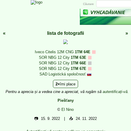
Căutare
«
lista de fotografii
»
Iveco Citelis 12M CNG
1TM 64E
SOR NBG 12 City
1TM 63E
SOR NBG 12 City
1TM 66E
SOR NBG 12 City
1TM 67E
SAD Logistická spoločnosť
2
îmi place
Pentru a aprecia și a vedea cine a apreciat, vă rugăm să
autentificați-vă
.
Piešťany
©
El Nino
📷
15. 9. 2022
📤
24. 11. 2022