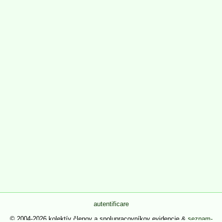
autentificare
© 2004-2026 kolektív členov a spolupracovníkov evidencie &
seznam-