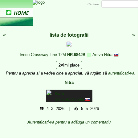
Căutare
«
lista de fotografii
»
Iveco Crossway Line 12M
NR-684JB
Arriva Nitra
2
îmi place
Pentru a aprecia și a vedea cine a apreciat, vă rugăm să
autentificați-vă
.
Nitra
Balu
Rimavska Sobota
📷
4. 3. 2026
📤
5. 5. 2026
Autentificați-vă pentru a adăuga un comentariu