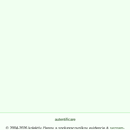
autentificare
© 2004-2026 kolektív členov a spolupracovníkov evidencie &
seznam-