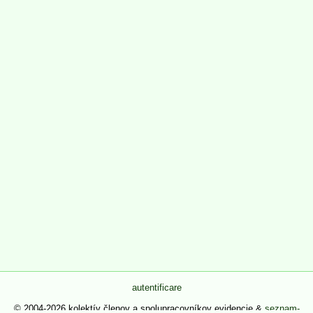
autentificare
© 2004-2026 kolektív členov a spolupracovníkov evidencie &
seznam-