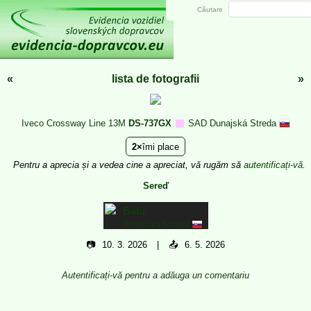
Căutare
«
lista de fotografii
»
Iveco Crossway Line 13M
DS-737GX
SAD Dunajská Streda
2
îmi place
Pentru a aprecia și a vedea cine a apreciat, vă rugăm să
autentificați-vă
.
Sereď
Balu
Rimavska Sobota
📷
10. 3. 2026
📤
6. 5. 2026
Autentificați-vă pentru a adăuga un comentariu