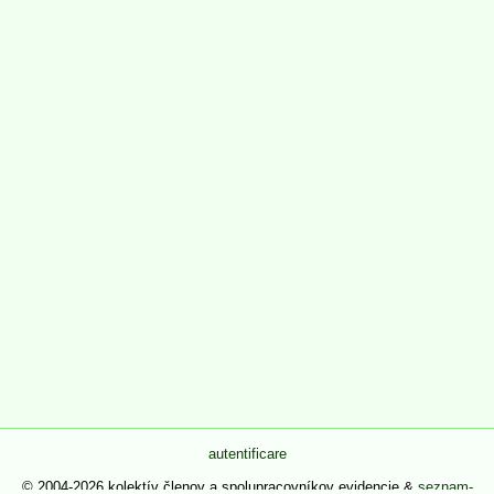
autentificare
© 2004-2026 kolektív členov a spolupracovníkov evidencie &
seznam-