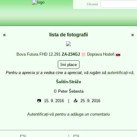
Căutare
«
lista de fotografii
»
Bova Futura FHD 12.291
ZA-234GJ
Doprava Hodoň
îmi place
Pentru a aprecia și a vedea cine a apreciat, vă rugăm să
autentificați-vă
.
Šaštín-Stráže
© Peter Šebesta
📷
15. 9. 2016
📤
25. 9. 2016
Autentificați-vă pentru a adăuga un comentariu