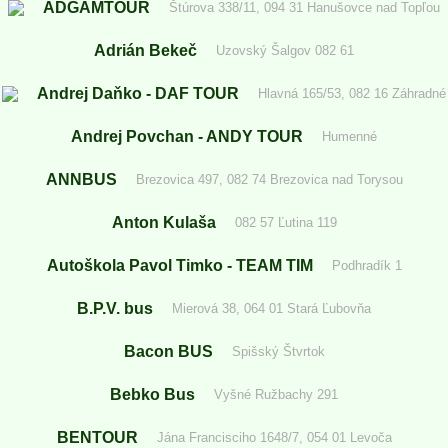
ADGAMTOUR
Štúrova 338/11, 094 31 Hanušovce nad Topľou
Adrián Bekeč
Uzovský Šalgov 082 61
Andrej Daňko - DAF TOUR
Hlavná 165/53, 082 16 Záhradné
Andrej Povchan - ANDY TOUR
Humenné
ANNBUS
Brezovica 497, 082 74 Brezovica nad Torysou
Anton Kulaša
082 57 Ľutina 119
Autoškola Pavol Timko - TEAM TIM
Podhradík 1
B.P.V. bus
Mierová 38, 064 01 Stará Ľubovňa
Bacon BUS
Spišský Štvrtok
Bebko Bus
Vyšné Ružbachy 291
BENTOUR
Jána Francisciho 1648/7, 054 01 Levoča