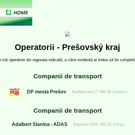
Operatorii - Prešovský kraj
oți operatorii din regiunea indicată, a căror evidență ar trebui să fie completă î
Companii de transport
DP mesta Prešov
Bardejovská 7, 080 06 Ľubotice
Companii de transport
Adalbert Slanina - ADAS
Šarišská 53/8, 082 32 Svinia