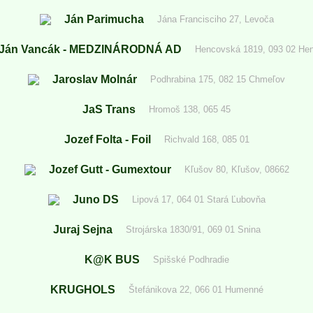
Ján Parimucha
Jána Francisciho 27, Levoča
Ján Vancák - MEDZINÁRODNÁ AD
Hencovská 1819, 093 02 He
Jaroslav Molnár
Podhrabina 175, 082 15 Chmeľov
JaS Trans
Hromoš 138, 065 45
Jozef Folta - Foil
Richvald 168, 085 01
Jozef Gutt - Gumextour
Kľušov 80, Kľušov, 08662
Juno DS
Lipová 17, 064 01 Stará Ľubovňa
Juraj Sejna
Strojárska 1830/91, 069 01 Snina
K@K BUS
Spišské Podhradie
KRUGHOLS
Štefánikova 22, 066 01 Humenné