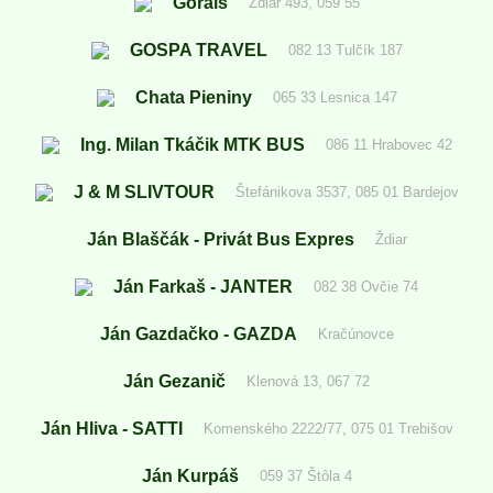
Gorals
Ždiar 493, 059 55
GOSPA TRAVEL
082 13 Tulčík 187
Chata Pieniny
065 33 Lesnica 147
Ing. Milan Tkáčik MTK BUS
086 11 Hrabovec 42
J & M SLIVTOUR
Štefánikova 3537, 085 01 Bardejov
Ján Blaščák - Privát Bus Expres
Ždiar
Ján Farkaš - JANTER
082 38 Ovčie 74
Ján Gazdačko - GAZDA
Kračúnovce
Ján Gezanič
Klenová 13, 067 72
Ján Hliva - SATTI
Komenského 2222/77, 075 01 Trebišov
Ján Kurpáš
059 37 Štôla 4