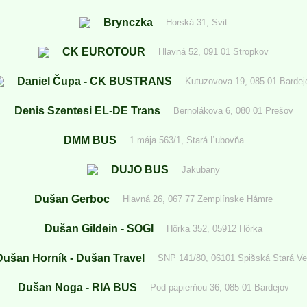
Brynczka
Horská 31, Svit
CK EUROTOUR
Hlavná 52, 091 01 Stropkov
Daniel Čupa - CK BUSTRANS
Kutuzovova 19, 085 01 Bardej
Denis Szentesi EL-DE Trans
Bernolákova 6, 080 01 Prešov
DMM BUS
1.mája 563/1, Stará Ľubovňa
DUJO BUS
Jakubany
Dušan Gerboc
Hlavná 26, 067 77 Zemplínske Hámre
Dušan Gildein - SOGI
Hôrka 352, 05912 Hôrka
Dušan Horník - Dušan Travel
SNP 141/80, 06101 Spišská Stará V
Dušan Noga - RIA BUS
Pod papierňou 36, 085 01 Bardejov