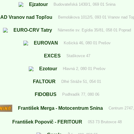
Ejzatour
Budovateľská 1430/1, 069 01 Snina
AD Vranov nad Topľou
Bernolákova 1012/5, 093 01 Vranov nad To
EURO-CRV Tatry
Námestie sv. Egídia 35/81, 058 01 Poprad
EUROVAN
Košická 46, 080 01 Prešov
EXCES
Staškovce 47
Ezotour
Hlavná 2, 080 01 Prešov
FALTOUR
Dlhé Stráže 51, 054 01
FIDOBUS
Podhradík 77, 080 06
František Merga - Motocentrum Snina
Centrum 2747,
František Popovič - FERITOUR
053 73 Brutovce 48