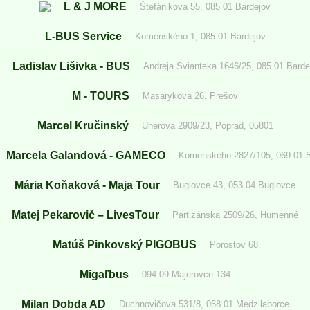
L & J MORE
Štefánikova 55, 085 01 Bardejov
L-BUS Service
Komenského 1, 085 01 Bardejov
Ladislav Lišivka - BUS
Andreja Svianteka 1646/25, 085 01 Barde
M - TOURS
Masarykova 26, Prešov
Marcel Kručinský
Uherova 2909/23, Poprad, 05801
Marcela Galandová - GAMECO
Komenského 2827/105, 069 01 
Mária Koňaková - Maja Tour
Buglovce 43, 053 04 Buglovce
Matej Pekarovič – LivesTour
Partizánska 2509/26, Humenné
Matúš Pinkovský PIGOBUS
Porostov 68
Migaľbus
094 09 Majerovce 134
Milan Dobda AD
Duchnovičova 531/8, 068 01 Medzilaborce