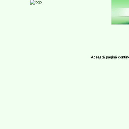
Această pagină conține t