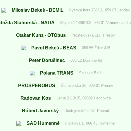
Miloslav Bekeš - BEMIL
Vysoká hora 736/11, 059 07 Lendak
dežda Stahorská - NADA
Mlynská 1486/103, 093 01 Vranov nad To
Otakar Kunz - OTObus
Prostějovská 117, Prešov
Pavol Bekeš - BEAS
059 55 Ždiar 415
Peter Dorušinec
086 12 Dubinné 63
Polana TRANS
Spišská Belá
PROSPEROBUS
Ďumbierska 20, 080 01 Prešov
Radovan Kos
Letná 2113/15, 09302 Hencovce
Róbert Javorský
Dostojevského 37, Poprad
SAD Humenné
Fidlikova 1, 066 43 Humenné