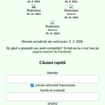
18. 9. 2021
22. 9. 2021
1
Bratislava
Bratislava
15. 12. 2021
Markova
29. 11. 2023
Bratislava
Markova
29. 11. 2023
Ultimele actualizări ale vehiculului: 5. 2. 2026.
Ați găsit o greșeală sau aveți completări? Scrieți-ne la
e-mail
sau pe
pagina noastră de Facebook
.
Căutare rapidă
Operator
include vehiculele împrumutate
Număr de evidență
SPZ/RZ