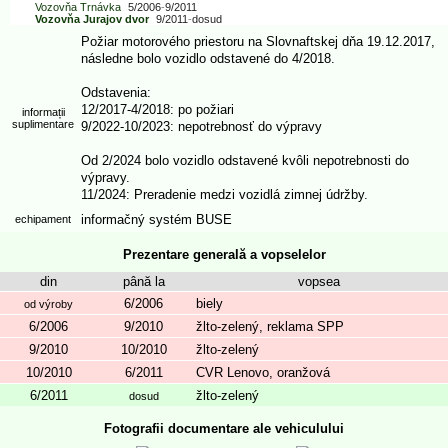
Vozovňa Trnávka
5/2006
-
9/2011
Vozovňa Jurajov dvor
9/2011
-
dosud
Požiar motorového priestoru na Slovnaftskej dňa 19.12.2017,
následne bolo vozidlo odstavené do 4/2018.
Odstavenia:
12/2017-4/2018: po požiari
informații
suplimentare
9/2022-10/2023: nepotrebnosť do výpravy
Od 2/2024 bolo vozidlo odstavené kvôli nepotrebnosti do
výpravy.
11/2024: Preradenie medzi vozidlá zimnej údržby.
informačný systém BUSE
echipament
Prezentare generală a vopselelor
din
până la
vopsea
6/2006
biely
od výroby
6/2006
9/2010
žlto-zelený, reklama SPP
9/2010
10/2010
žlto-zelený
10/2010
6/2011
CVR Lenovo, oranžová
6/2011
žlto-zelený
dosud
Fotografii documentare ale vehiculului