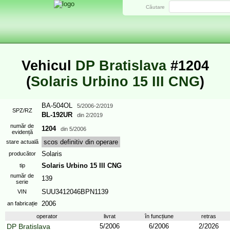
Căutare
Vehicul
DP Bratislava
#1204
(
Solaris Urbino 15 III CNG
)
BA-504OL
5/2006
-2/2019
SPZ/RZ
BL-192UR
din
2/2019
număr de
1204
din
5/2006
evidență
scos definitiv din operare
stare actuală
Solaris
producător
Solaris Urbino 15 III CNG
tip
număr de
139
serie
SUU3412046BPN1139
VIN
2006
an fabricație
operator
livrat
în funcțiune
retras
DP Bratislava
5/2006
6/2006
2/2026