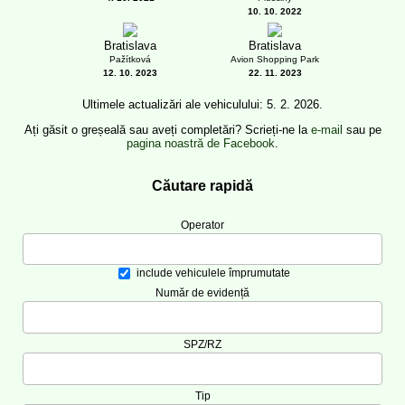
10. 10. 2022
Bratislava
Bratislava
Pažítková
Avion Shopping Park
12. 10. 2023
22. 11. 2023
Ultimele actualizări ale vehiculului: 5. 2. 2026.
Ați găsit o greșeală sau aveți completări? Scrieți-ne la
e-mail
sau pe
pagina noastră de Facebook
.
Căutare rapidă
Operator
include vehiculele împrumutate
Număr de evidență
SPZ/RZ
Tip