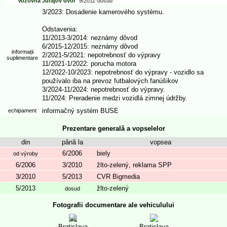
Vozovňa Jurajov dvor
9/2011
-
dosud
3/2023: Dosadenie kamerového systému.
Odstavenia:
11/2013-3/2014: neznámy dôvod
6/2015-12/2015: neznámy dôvod
informații
2/2021-5/2021: nepotrebnosť do výpravy
suplimentare
11/2021-1/2022: porucha motora
12/2022-10/2023: nepotrebnosť do výpravy - vozidlo sa
používalo iba na prevoz futbalových fanúšikov
3/2024-11/2024: nepotrebnosť do výpravy.
11/2024: Preradenie medzi vozidlá zimnej údržby.
informačný systém BUSE
echipament
Prezentare generală a vopselelor
din
până la
vopsea
6/2006
biely
od výroby
6/2006
3/2010
žlto-zelený, reklama SPP
3/2010
5/2013
CVR Bigmedia
5/2013
žlto-zelený
dosud
Fotografii documentare ale vehiculului
3
Bratislava
Bratislava