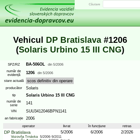
Căutare
Vehicul
DP Bratislava
#1206
(
Solaris Urbino 15 III CNG
)
BA-506OL
SPZ/RZ
din
5/2006
număr de
1206
din
5/2006
evidență
scos definitiv din operare
stare actuală
Solaris
producător
Solaris Urbino 15 III CNG
tip
număr de
141
serie
SUU3412046BPN1141
VIN
2006
an fabricație
operator
livrat
în funcțiune
retras
DP Bratislava
5/2006
6/2006
2/2026
Vozovňa Trnávka
5/2006
-
9/2011