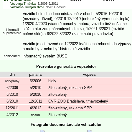
Vozovňa Trnávka
5/2006
-
9/2011
Vozovňa Jurajov dvor
9/2011
-
dosud
Vozidlo bolo dlhodobo odstavené v období 5/2016-10/2016
(neznámy dôvod), 9/2019-12/2019 (nefunkčný výmenník tepla),
1/2020-4/2020 (viaceré poruchy motora, vozidlo tiež dočasne
slúžilo ako zdroj náhradných dielov), 1/2021-3/2021 (rozbité
informații
suplimentare
bočné sklo) a 6/2022-8/2022 (zaseknutá prevodovka).
Vozidlo je odstavené od 12/2022 kvôli nepotrebnosti do výpravy
a malo by z neho byť historické vozidlo.
informačný systém BUSE
echipament
Prezentare generală a vopselelor
din
până la
vopsea
6/2006
biely
od výroby
6/2006
5/2010
žlto-zelený, reklama SPP
5/2010
6/2010
žlto-zelený
6/2010
12/2011
CVR ZOO Bratislava, tmavozelený
12/2011
4/2012
žlto-zelený, reklama SPP
4/2012
žlto-zelený
dosud
Fotografii documentare ale vehiculului