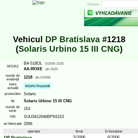
Căutare
Vehicul
DP Bratislava
#1218
(
Solaris Urbino 15 III CNG
)
BA-518OL
5/2006
-2025
SPZ/RZ
AA-993XE
din
2025
număr de
1218
din
5/2006
evidență
stare
istoric/muzeal
actuală
Solaris
producător
Solaris Urbino 15 III CNG
tip
număr de
153
serie
SUU3412046BPN1153
VIN
2006
an fabricație
operator
livrat
în funcțiune
DP Bratislava
5/2006
6/2006