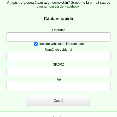
Ați găsit o greșeală sau aveți completări? Scrieți-ne la
e-mail
sau pe
pagina noastră de Facebook
.
Căutare rapidă
Operator
include vehiculele împrumutate
Număr de evidență
SPZ/RZ
Tip