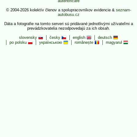
autentificare
© 2004-2026 kolektív členov a spolupracovníkov evidencie &
seznam-
autobusu.cz
Dáta a fotografie na tomto serveri sú pridávané jednotlivými užívateľmi a
prevádzkovatelia nezodpovedajú za ich obsah.
slovensky
česky
english
deutsch
po polsku
українською
românește
magyarul