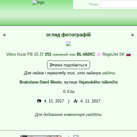
Пошук
«
огляд фотографій
»
Volvo Irizar PB 15.37
251
BL-682KC
RegioJet SK
номерний знак
2
мені подобається
Для лайків і перегляду тих, хто лайкнув
увійти
.
Bratislava
-
Staré Mesto
, вулиця
Vajanského nábrežie
©
Eda
📷
4. 11. 2017
📤
4. 11. 2017
Для додавання коментаря увійдіть