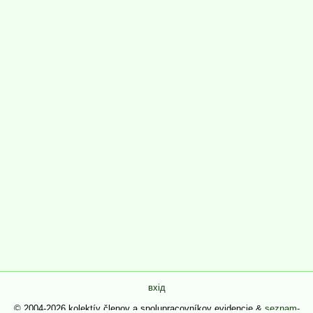
вхід
© 2004-2026 kolektív členov a spolupracovníkov evidencie &
seznam-