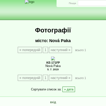
Пошук
Фотографії
місто: Nová Paka
попередній
1
наступний
всього 1
KE-171FP
Nová Paka
5. 7. 2019
попередній
1
наступний
всього 1
Сортувати список за:
дата
вхід