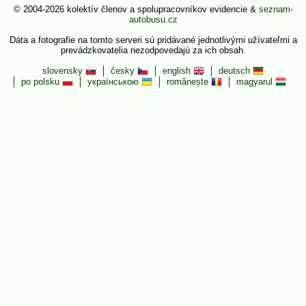
© 2004-2026 kolektív členov a spolupracovníkov evidencie &
seznam-
autobusu.cz
Dáta a fotografie na tomto serveri sú pridávané jednotlivými užívateľmi a
prevádzkovatelia nezodpovedajú za ich obsah.
slovensky
česky
english
deutsch
po polsku
українською
românește
magyarul