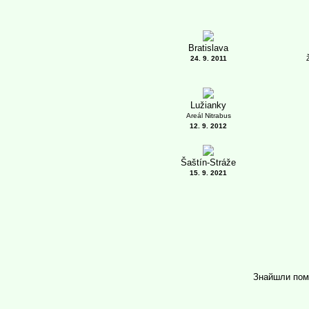
Bratislava
24. 9. 2011
Lužianky
Areál Nitrabus
12. 9. 2012
Šaštín-Stráže
15. 9. 2021
Знайшли пом