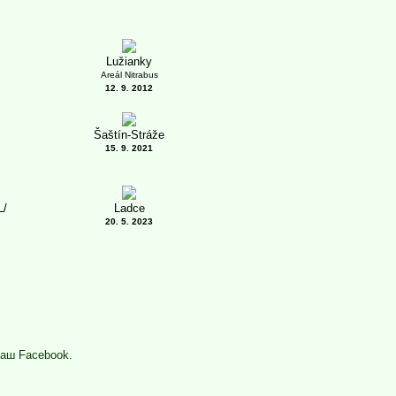
Lužianky
Areál Nitrabus
12. 9. 2012
Šaštín-Stráže
15. 9. 2021
L/
Ladce
20. 5. 2023
аш Facebook
.