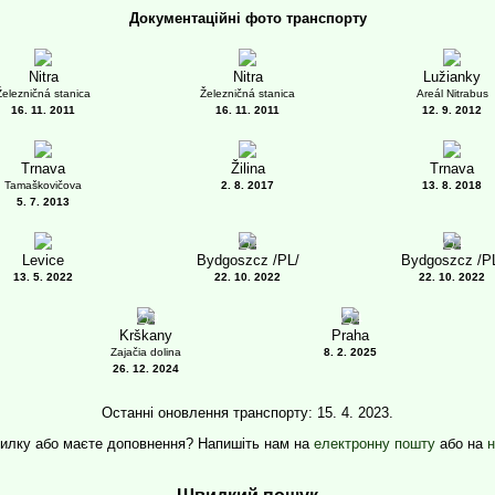
Документаційні фото транспорту
Nitra
Nitra
Lužianky
Železničná stanica
Železničná stanica
Areál Nitrabus
16. 11. 2011
16. 11. 2011
12. 9. 2012
Trnava
Žilina
Trnava
Tamaškovičova
2. 8. 2017
13. 8. 2018
5. 7. 2013
1
1
Levice
Bydgoszcz /PL/
Bydgoszcz /P
13. 5. 2022
22. 10. 2022
22. 10. 2022
3
1
Krškany
Praha
Zajačia dolina
8. 2. 2025
26. 12. 2024
Останні оновлення транспорту: 15. 4. 2023.
илку або маєте доповнення? Напишіть нам на
електронну пошту
або на
н