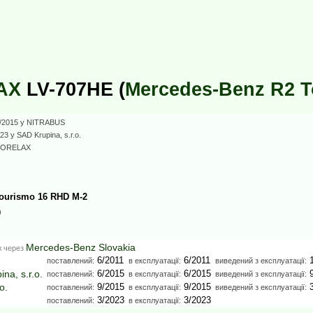
AX
LV-707HE (
Mercedes-Benz R2 T
1/2015 у NITRABUS
23 у SAD Krupina, s.r.o.
BORELAX
ourismo 16 RHD M-2
0
Mercedes-Benz Slovakia
ж через
6/2011
6/2011
1
поставлений:
в експлуатації:
виведений з експлуатації:
na, s.r.o.
6/2015
6/2015
9
поставлений:
в експлуатації:
виведений з експлуатації:
o.
9/2015
9/2015
3
поставлений:
в експлуатації:
виведений з експлуатації:
3/2023
3/2023
поставлений:
в експлуатації: