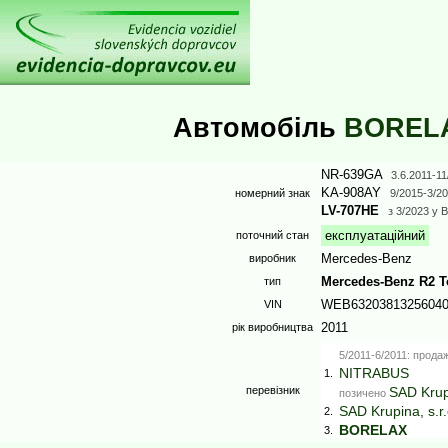
Автомобіль
BOREL
NR-639GA
3.6.2011
-1
KA-908AY
номерний знак
9/2015
-3/20
LV-707HE
з
3/2023
у 
експлуатаційний
поточний стан
Mercedes-Benz
виробник
Mercedes-Benz R2 T
тип
WEB6320381325604
VIN
2011
рік виробництва
5/2011-6/2011: прода
NITRABUS
1.
перевізник
SAD Krupi
позичено
SAD Krupina, s.r.
2.
BORELAX
3.