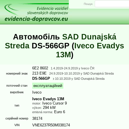
Пошук
Автомобіль
SAD Dunajská
Streda
DS-566GP (
Iveco Evadys
13M
)
6E2 8602
1.4.2019
-24.9.2019 у Iveco ČR
213 E9E
номерний знак
24.9.2019
-10.10.2019 у SAD Dunajská Streda
DS-566GP
з
10.10.2019
у SAD Dunajská Streda
експлуатаційний
поточний стан
Iveco
виробник
Iveco Evadys 13M
Iveco Cursor 9
motor:
тип
294 kW
výkon:
Euro 6
emisná norma:
38174
серійний номер
VNE6237R50M038174
VIN