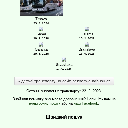
2
Trnava
23. 9. 2024
3
3
Sereď
Galanta
10. 3. 2026
10. 3. 2026
4
5
Galanta
Bratislava
10. 3. 2026
17. 6. 2026
3
Bratislava
17. 6. 2026
деталі транспорту на сайті seznam-autobusu.cz
Останні оновлення транспорту: 22. 2. 2023.
Знайшли помилку або маєте доповнення? Напишіть нам на
електронну пошту
або на
наш Facebook
.
Швидкий пошук