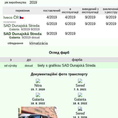
2019
рік виробництва
в
виведений з
виключени
перевізник
поставлений
експлуатації
експлуатації
з реєстру
Iveco ČR
4/2019
4/2019
9/2019
9/2019
позичено
6/2019
6/2019
9/2019
9/2019
SAD Dunajská Streda
Galanta
6/2019
-
9/2019
SAD Dunajská Streda
9/2019
9/2019
Galanta
9/2019
-
dosud
klimatizácia
обладнання
Огляд фарб
з
до
фарба
biely s grafikou SAD Dunajská Streda
od výroby
dosud
Документаційні фото транспорту
Nitra
Sereď
15. 7. 2020
7. 5. 2021
Galanta
Galanta
18. 8. 2022
18. 8. 2022
5
Sereď
10. 3. 2026