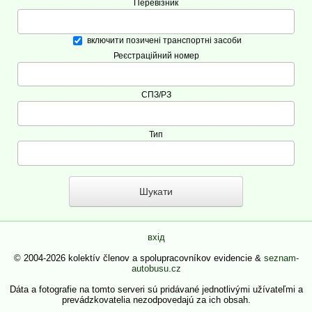
Перевізник
включити позичені транспортні засоби
Реєстраційний номер
СПЗ/РЗ
Тип
вхід
© 2004-2026 kolektív členov a spolupracovníkov evidencie &
seznam-
autobusu.cz
Dáta a fotografie na tomto serveri sú pridávané jednotlivými užívateľmi a
prevádzkovatelia nezodpovedajú za ich obsah.