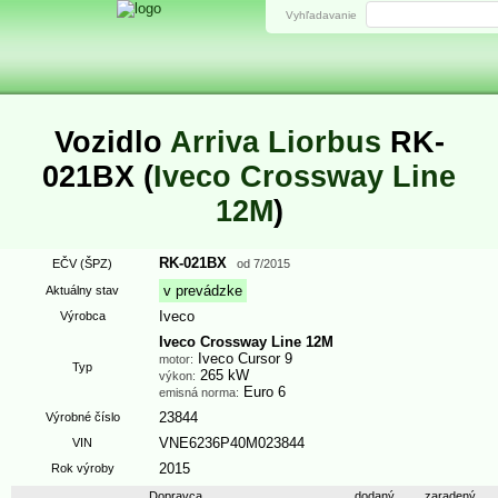
Vyhľadavanie
Vozidlo
Arriva Liorbus
RK-
021BX (
Iveco Crossway Line
12M
)
RK-021BX
EČV (ŠPZ)
od
7/2015
v prevádzke
Aktuálny stav
Iveco
Výrobca
Iveco Crossway Line 12M
Iveco Cursor 9
motor:
Typ
265 kW
výkon:
Euro 6
emisná norma:
23844
Výrobné číslo
VNE6236P40M023844
VIN
2015
Rok výroby
Dopravca
dodaný
zaradený