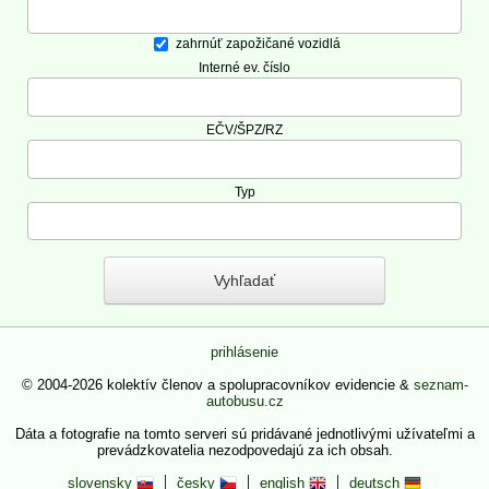
zahrnúť zapožičané vozidlá
Interné ev. číslo
EČV/ŠPZ/RZ
Typ
prihlásenie
© 2004-2026 kolektív členov a spolupracovníkov evidencie &
seznam-
autobusu.cz
Dáta a fotografie na tomto serveri sú pridávané jednotlivými užívateľmi a
prevádzkovatelia nezodpovedajú za ich obsah.
slovensky
česky
english
deutsch