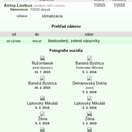
Arriva Liorbus
7/2015
7/2015
, predtým
SAD Liorbus
Námestovo
7/2015
-
dosud
klimatizácia
výbava
Prehľad náterov
od
do
náter
bledozelený, zelené nárazníky
od výroby
dosud
Fotografie vozidla
1
Ružomberok
Banská Bystrica
areál dopravcu
Parkovisko Mičinská
13. 7. 2015
5. 1. 2016
Banská Bystrica
Demänovská Dolina
16. 2. 2016
Jasná
5. 3. 2016
1
Liptovský Mikuláš
Liptovský Mikuláš
5. 3. 2016
5. 3. 2016
1
Žilina
Žilina
9. 3. 2018
1. 2. 2019
3
2