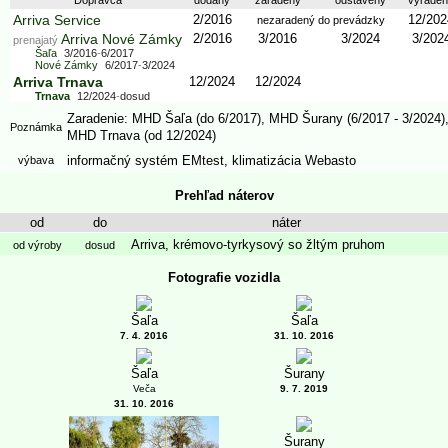
Arriva Service
2/2016
12/202
nezaradený do prevádzky
Arriva Nové Zámky
2/2016
3/2016
3/2024
3/202
prenajatý
Šaľa
3/2016
-
6/2017
Nové Zámky
6/2017
-
3/2024
Arriva Trnava
12/2024
12/2024
Trnava
12/2024
-
dosud
Zaradenie: MHD Šaľa (do 6/2017), MHD Šurany (6/2017 - 3/2024)
Poznámka
MHD Trnava (od 12/2024)
informačný systém EMtest
,
klimatizácia Webasto
výbava
Prehľad náterov
od
do
náter
Arriva, krémovo-tyrkysový so žltým pruhom
od výroby
dosud
Fotografie vozidla
Šaľa
Šaľa
7. 4. 2016
31. 10. 2016
Šaľa
Šurany
Veča
9. 7. 2019
31. 10. 2016
Šurany