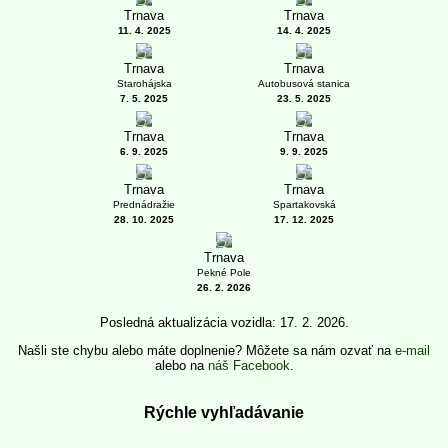
Trnava
Trnava
11. 4. 2025
14. 4. 2025
12
7
Trnava
Trnava
Starohájska
Autobusová stanica
7. 5. 2025
23. 5. 2025
4
4
Trnava
Trnava
6. 9. 2025
9. 9. 2025
5
5
Trnava
Trnava
Prednádražie
Spartakovská
28. 10. 2025
17. 12. 2025
7
Trnava
Pekné Pole
26. 2. 2026
Posledná aktualizácia vozidla: 17. 2. 2026.
Našli ste chybu alebo máte doplnenie? Môžete sa nám ozvať na
e-mail
alebo na
náš Facebook
.
Rýchle vyhľadávanie