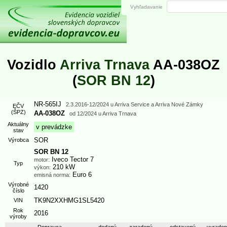
Vyhľadavanie
Vozidlo
Arriva Trnava
AA-038OZ
(
SOR BN 12
)
NR-565IJ
2.3.2016
-12/2024 u Arriva Service
a
Arriva Nové Zámky
EČV
(ŠPZ)
AA-038OZ
od
12/2024
u Arriva Trnava
Aktuálny
v prevádzke
stav
SOR
Výrobca
SOR BN 12
Iveco Tector 7
motor:
Typ
210 kW
výkon:
Euro 6
emisná norma:
Výrobné
1420
číslo
TK9N2XXHMG1SL5420
VIN
Rok
2016
výroby
Dopravca
dodaný
zaradený
odstavený
vyrade