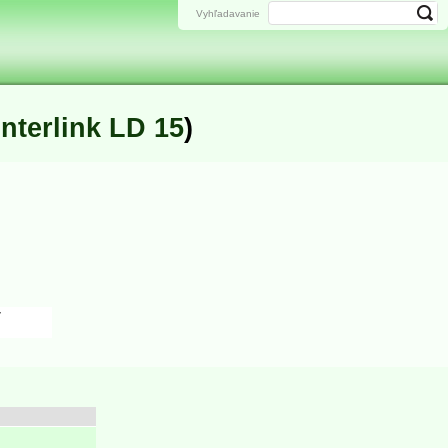
Vyhľadavanie
Interlink LD 15
)
7