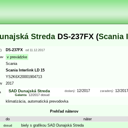
unajská Streda
DS-237FX (
Scania 
DS-237FX
)
od
11.12.2017
v prevádzke
tav
Scania
Scania Interlink LD 15
YS2K6X20001904713
2017
by
SAD Dunajská Streda
12/2017
12/201
dodaný:
zaradený:
a
Galanta
12/2017
-
dosud
klimatizácia
,
automatická prevodovka
Prehľad náterov
do
náter
biely s grafikou SAD Dunajská Streda
dosud