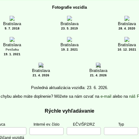
Fotografie vozidla
Bratislava
Bratislava
Bratislava
9. 7. 2018
23. 5. 2019
28. 4. 2020
Bratislava
Bratislava
Bratislava
Petržalka
19. 2. 2021
10. 12. 2021
19. 1. 2021
4
3
Bratislava
Bratislava
21. 4. 2026
21. 4. 2026
Posledná aktualizácia vozidla: 23. 6. 2026.
e chybu alebo máte doplnenie? Môžete sa nám ozvať na
e-mail
alebo na
náš 
Rýchle vyhľadávanie
vca
Interné ev. číslo
EČV/ŠPZ/RZ
Typ
žičané vozidlá