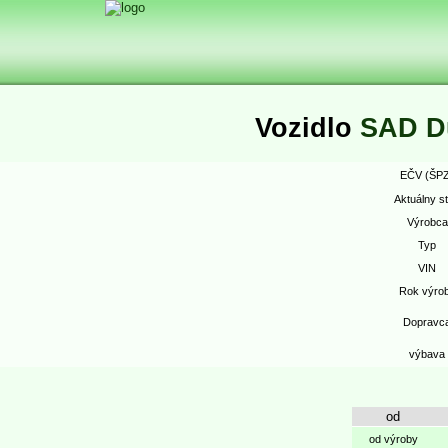
Vozidlo
SAD D
EČV (ŠPZ
Aktuálny s
Výrobca
Typ
VIN
Rok výro
Dopravc
výbava
od
od výroby