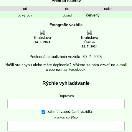
Prehľad náterov
od
do
náter
červený
od výroby
dosud
Fotografie vozidla
4
1
Bratislava
Bratislava
14. 6. 2024
Štúrova
12. 7. 2024
Posledná aktualizácia vozidla: 30. 7. 2025.
Našli ste chybu alebo máte doplnenie? Môžete sa nám ozvať na
e-mail
alebo na
náš Facebook
.
Rýchle vyhľadávanie
Dopravca
zahrnúť zapožičané vozidlá
Interné ev. číslo