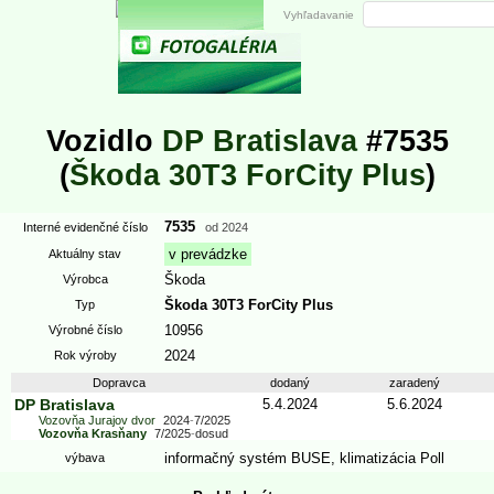
Vyhľadavanie
Vozidlo
DP Bratislava
#7535
(
Škoda 30T3 ForCity Plus
)
7535
Interné evidenčné číslo
od
2024
v prevádzke
Aktuálny stav
Škoda
Výrobca
Škoda 30T3 ForCity Plus
Typ
10956
Výrobné číslo
2024
Rok výroby
Dopravca
dodaný
zaradený
DP Bratislava
5.4.2024
5.6.2024
Vozovňa Jurajov dvor
2024
-
7/2025
Vozovňa Krasňany
7/2025
-
dosud
informačný systém BUSE
,
klimatizácia Poll
výbava