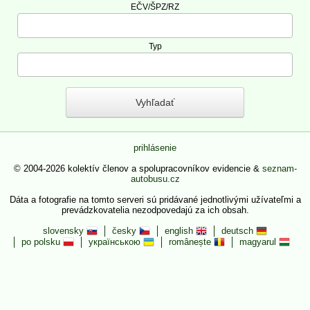
EČV/ŠPZ/RZ
Typ
prihlásenie
© 2004-2026 kolektív členov a spolupracovníkov evidencie &
seznam-
autobusu.cz
Dáta a fotografie na tomto serveri sú pridávané jednotlivými užívateľmi a
prevádzkovatelia nezodpovedajú za ich obsah.
slovensky
česky
english
deutsch
po polsku
українською
românește
magyarul