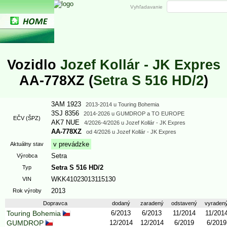
Vyhľadavanie
Vozidlo
Jozef Kollár - JK Expres
AA-778XZ (
Setra S 516 HD/2
)
3AM 1923
2013
-2014 u Touring Bohemia
3SJ 8356
2014
-2026 u GUMDROP
a
TO EUROPE
EČV (ŠPZ)
AK7 NUE
4/2026
-4/2026 u Jozef Kollár - JK Expres
AA-778XZ
od
4/2026
u Jozef Kollár - JK Expres
v prevádzke
Aktuálny stav
Setra
Výrobca
Setra S 516 HD/2
Typ
WKK41023013115130
VIN
2013
Rok výroby
Dopravca
dodaný
zaradený
odstavený
vyraden
Touring Bohemia
6/2013
6/2013
11/2014
11/201
GUMDROP
12/2014
12/2014
6/2019
6/2019