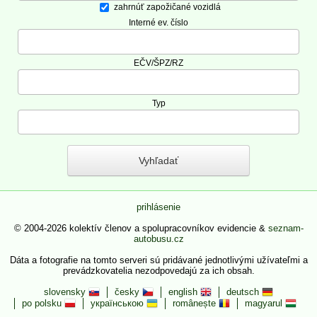
zahrnúť zapožičané vozidlá
Interné ev. číslo
EČV/ŠPZ/RZ
Typ
prihlásenie
© 2004-2026 kolektív členov a spolupracovníkov evidencie &
seznam-
autobusu.cz
Dáta a fotografie na tomto serveri sú pridávané jednotlivými užívateľmi a
prevádzkovatelia nezodpovedajú za ich obsah.
slovensky
česky
english
deutsch
po polsku
українською
românește
magyarul