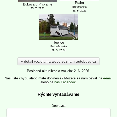
Praha
Buková u Příbramě
Broumarská
23. 7. 2021
11. 9. 2022
2
Teplice
Proboštovská
28. 9. 2024
detail vozidla na webe seznam-autobusu.cz
Posledná aktualizácia vozidla: 2. 6. 2026.
Našli ste chybu alebo máte doplnenie? Môžete sa nám ozvať na
e-mail
alebo na
náš Facebook
.
Rýchle vyhľadávanie
Dopravca