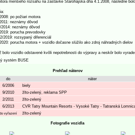
tora menšieho rozsahu na zastávke Starohájska dňa 4.1.2008, následne bolo
ia:
2008: po požiari motora
/2011: neznámy dôvod
3/2014: neznámy dôvod
2019: porucha prevodovky
2/2019: rozsypaný diferenciál
2020: porucha motora + vozidlo dočasne slúžilo ako zdroj náhradných dielov
 bolo vozidlo odstavené kvôli nepotrebnosti do výpravy a neskôr bolo vyrade
ný systém BUSE
Prehľad náterov
do
náter
6/2006
biely
9/2010
žlto-zelený, reklama SPP
2/2011
žlto-zelený
6/2013
CVR Tatry Mountain Resorts - Vysoké Tatry - Tatranská Lomnic
žlto-zelený
do vyřazení
Fotografie vozidla