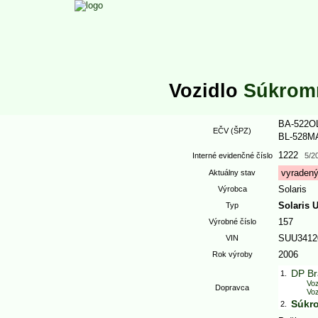
Vozidlo
Súkrom
BA-522O
EČV (ŠPZ)
BL-528M
1222
Interné evidenčné číslo
5/2
vyradený
Aktuálny stav
Solaris
Výrobca
Solaris U
Typ
157
Výrobné číslo
SUU3412
VIN
2006
Rok výroby
DP Br
1.
Vo
Dopravca
Voz
Súkr
2.