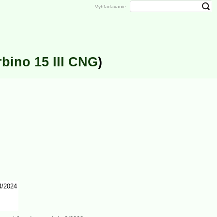
Vyhľadavanie
rbino 15 III CNG
)
/2024