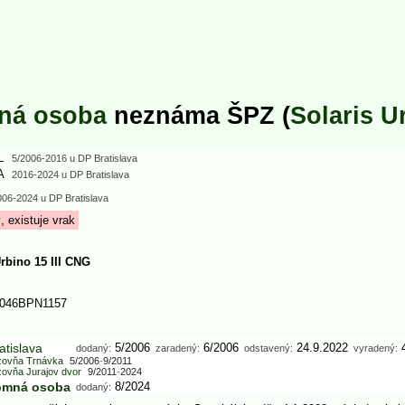
ná osoba
neznáma ŠPZ (
Solaris U
L
5/2006
-2016 u DP Bratislava
A
2016
-2024 u DP Bratislava
006
-2024 u DP Bratislava
, existuje vrak
rbino 15 III CNG
046BPN1157
atislava
5/2006
6/2006
24.9.2022
4
dodaný:
zaradený:
odstavený:
vyradený:
zovňa Trnávka
5/2006
-
9/2011
ovňa Jurajov dvor
9/2011
-
2024
omná osoba
8/2024
dodaný: