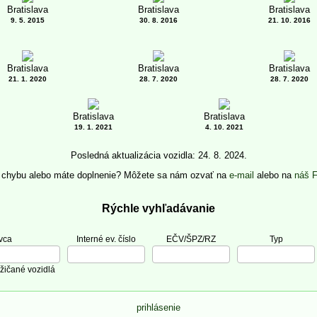
Bratislava
Bratislava
Bratislava
9. 5. 2015
30. 8. 2016
21. 10. 2016
Bratislava
Bratislava
Bratislava
21. 1. 2020
28. 7. 2020
28. 7. 2020
Bratislava
Bratislava
19. 1. 2021
4. 10. 2021
Posledná aktualizácia vozidla: 24. 8. 2024.
e chybu alebo máte doplnenie? Môžete sa nám ozvať na
e-mail
alebo na
náš 
Rýchle vyhľadávanie
vca
Interné ev. číslo
EČV/ŠPZ/RZ
Typ
žičané vozidlá
prihlásenie