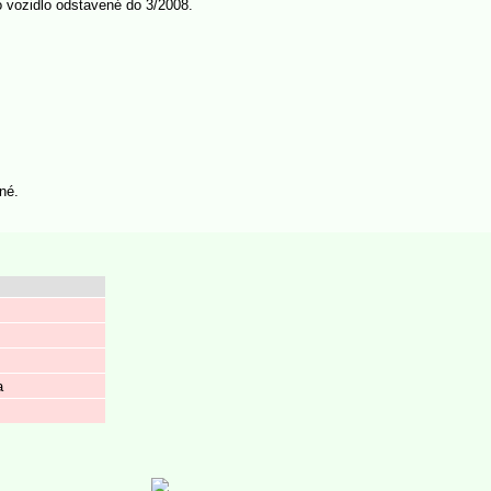
 vozidlo odstavené do 3/2008.
né.
a