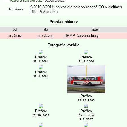
Vozovňa Šarišské Lúky
9/2000
-
2/2019
9/2010-3/2011: na vozidle bola vykonaná GO v dielňach
Poznámka
DPmP/Mostarko
Prehľad náterov
od
do
náter
DPMP, červeno-biely
od výroby
do vyřazení
Fotografie vozidla
Prešov
Prešov
11. 4. 2004
11. 4. 2004
Prešov
11. 4. 2004
Prešov
13. 12. 2005
7
Prešov
Prešov
27. 10. 2006
Čierny most
2. 2. 2007