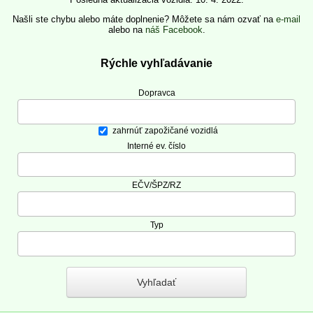
Našli ste chybu alebo máte doplnenie? Môžete sa nám ozvať na
e-mail
alebo na
náš Facebook
.
Rýchle vyhľadávanie
Dopravca
zahrnúť zapožičané vozidlá
Interné ev. číslo
EČV/ŠPZ/RZ
Typ