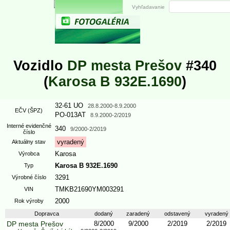
Vyhľadavanie
Vozidlo
DP mesta Prešov
#340
(
Karosa B 932E.1690
)
32-61 UO
28.8.2000
-8.9.2000
EČV (ŠPZ)
PO-013AT
8.9.2000
-2/2019
Interné evidenčné
340
9/2000
-2/2019
číslo
vyradený
Aktuálny stav
Karosa
Výrobca
Karosa B 932E.1690
Typ
3291
Výrobné číslo
TMKB21690YM003291
VIN
2000
Rok výroby
Dopravca
dodaný
zaradený
odstavený
vyradený
DP mesta Prešov
8/2000
9/2000
2/2019
2/2019