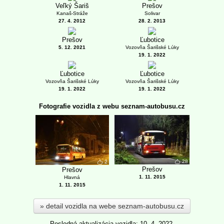
Veľký Šariš
Prešov
Kanaš-Stráže
Solivar
27. 4. 2012
28. 2. 2013
Prešov
Ľubotice
5. 12. 2021
Vozovňa Šarišské Lúky
19. 1. 2022
Ľubotice
Ľubotice
Vozovňa Šarišské Lúky
Vozovňa Šarišské Lúky
19. 1. 2022
19. 1. 2022
Fotografie vozidla z webu seznam-autobusu.cz
28
2
Prešov
Prešov
1. 11. 2015
Hlavná
1. 11. 2015
detail vozidla na webe seznam-autobusu.cz
Posledná aktualizácia vozidla: 10. 4. 2022.