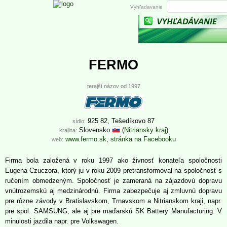
Vyhľadavanie
FERMO
terajší názov od 1997
925 82, Tešedíkovo 87
sídlo:
Slovensko
(
Nitriansky kraj
)
krajina:
www.fermo.sk
,
stránka na Facebooku
web:
Firma bola založená v roku 1997 ako živnosť konateľa spoločnosti
Eugena Czuczora, ktorý ju v roku 2009 pretransformoval na spoločnosť s
ručením obmedzeným. Spoločnosť je zameraná na zájazdovú dopravu
vnútrozemskú aj medzinárodnú. Firma zabezpečuje aj zmluvnú dopravu
pre rôzne závody v Bratislavskom, Trnavskom a Nitrianskom kraji, napr.
pre spol. SAMSUNG, ale aj pre maďarskú SK Battery Manufacturing. V
minulosti jazdila napr. pre Volkswagen.