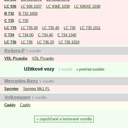
LC 936
LC 936.1037
LC 936E.1038
LC 936XE.1038
B 732
B 732.1658
C 735
C 735
LC 735
LC 735.00
LC 735.40
LC 735
LC 735.1011
C 734
C 734.00
C 734.40
C 734.1340
LC 736
LC 736
LC 736.20
LC 736.1024
Rošero-P
1 vozidlo
VDL Picardie
VDL Picardie
Užitkové vozy
2 vozidlá
prehľad vozidiel
Mercedes-Benz
1 vozidlo
Sprinter
Sprinter Mk1 FL
Volkswagen
1 vozidlo
Caddy
Caddy
zapožičané a testované vozidlá