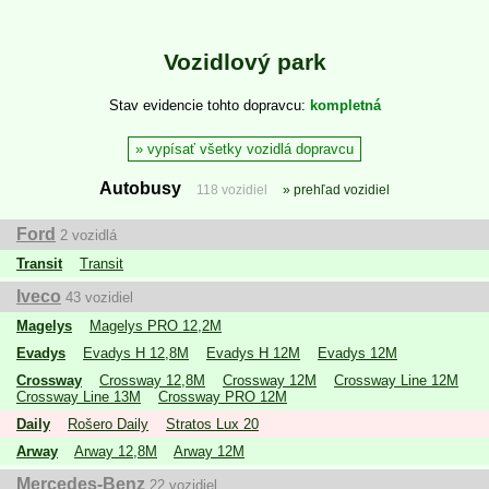
Vozidlový park
Stav evidencie tohto dopravcu
kompletná
vypísať všetky vozidlá dopravcu
Autobusy
118 vozidiel
prehľad vozidiel
Ford
2 vozidlá
Transit
Transit
Iveco
43 vozidiel
Magelys
Magelys PRO 12,2M
Evadys
Evadys H 12,8M
Evadys H 12M
Evadys 12M
Crossway
Crossway 12,8M
Crossway 12M
Crossway Line 12M
Crossway Line 13M
Crossway PRO 12M
Daily
Rošero Daily
Stratos Lux 20
Arway
Arway 12,8M
Arway 12M
Mercedes-Benz
22 vozidiel