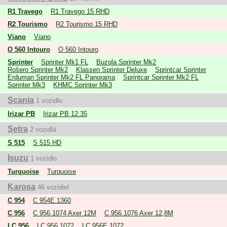
R1 Travego
R1 Travego 15 RHD
R2 Tourismo
R2 Tourismo 15 RHD
Viano
Viano
O 560 Intouro
O 560 Intouro
Sprinter
Sprinter Mk1 FL
Buzola Sprinter Mk2
Rošero Sprinter Mk2
Klassen Sprinter Deluxe
Sprintcar Sprinter
Erduman Sprinter Mk2 FL Panorama
Sprintcar Sprinter Mk2 FL
Sprinter Mk3
KHMC Sprinter Mk3
Scania
1 vozidlo
Irizar PB
Irizar PB 12.35
Setra
2 vozidlá
S 515
S 515 HD
Isuzu
1 vozidlo
Turquoise
Turquoise
Karosa
46 vozidiel
C 954
C 954E.1360
C 956
C 956.1074 Axer 12M
C 956.1076 Axer 12,8M
LC 956
LC 956.1072
LC 956E.1072