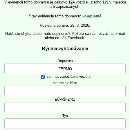
V evidencii tohto dopravcu je celkovo
124
vozidiel, z toho 119 v majetku
a 5 zapožičaných.
Stav evidencie tohto dopravcu
kompletná
Posledná úprava: 29. 3. 2026.
Našli ste chybu alebo máte doplnenie? Môžete sa nám ozvať na
e-mail
alebo na
náš Facebook
.
Rýchle vyhľadávanie
Dopravca
zahrnúť zapožičané vozidlá
Interné ev. číslo
EČV/ŠPZ/RZ
Typ