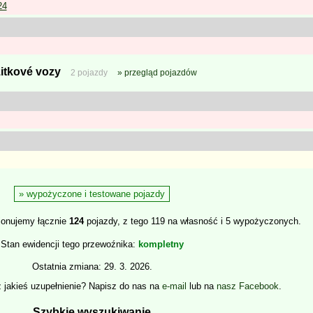
24
itkové vozy
2 pojazdy
przegląd pojazdów
wypożyczone i testowane pojazdy
jonujemy łącznie
124
pojazdy, z tego 119 na własność i 5 wypożyczonych.
Stan ewidencji tego przewoźnika
kompletny
Ostatnia zmiana: 29. 3. 2026.
z jakieś uzupełnienie? Napisz do nas na
e-mail
lub na
nasz Facebook
.
Szybkie wyszukiwanie