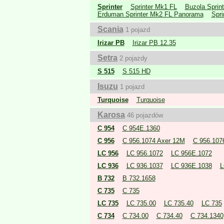
Sprinter
Sprinter Mk1 FL
Buzola Sprin
Erduman Sprinter Mk2 FL Panorama
Spri
Scania
1 pojazd
Irizar PB
Irizar PB 12.35
Setra
2 pojazdy
S 515
S 515 HD
Isuzu
1 pojazd
Turquoise
Turquoise
Karosa
46 pojazdów
C 954
C 954E.1360
C 956
C 956.1074 Axer 12M
C 956.107
LC 956
LC 956.1072
LC 956E.1072
LC 936
LC 936.1037
LC 936E.1038
L
B 732
B 732.1658
C 735
C 735
LC 735
LC 735.00
LC 735.40
LC 735
C 734
C 734.00
C 734.40
C 734.1340