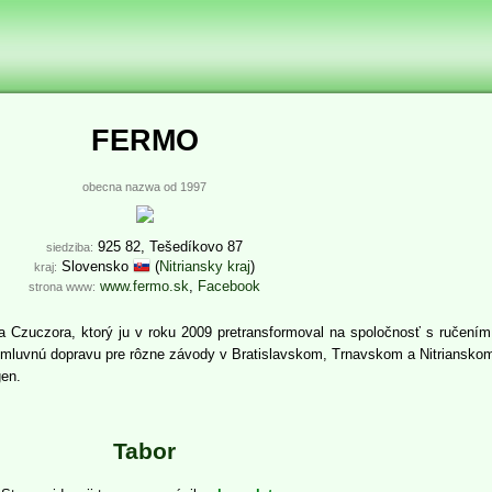
FERMO
obecna nazwa od 1997
925 82, Tešedíkovo 87
siedziba:
Slovensko
(
Nitriansky kraj
)
kraj:
www.fermo.sk
,
Facebook
strona www:
na Czuczora, ktorý ju v roku 2009 pretransformoval na spoločnosť s ruče
luvnú dopravu pre rôzne závody v Bratislavskom, Trnavskom a Nitrianskom 
gen.
Tabor