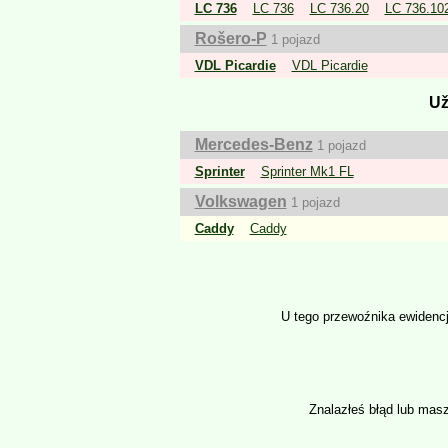
LC 736
LC 736
LC 736.20
LC 736.10
Rošero-P
1 pojazd
VDL Picardie
VDL Picardie
Už
Mercedes-Benz
1 pojazd
Sprinter
Sprinter Mk1 FL
Volkswagen
1 pojazd
Caddy
Caddy
U tego przewoźnika ewidenc
Znalazłeś błąd lub mas