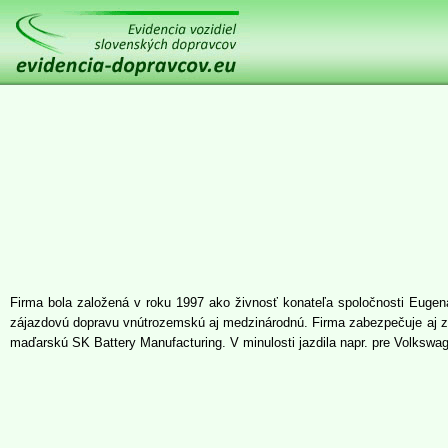
Firma bola založená v roku 1997 ako živnosť konateľa spoločnosti Euge
zájazdovú dopravu vnútrozemskú aj medzinárodnú. Firma zabezpečuje aj zm
maďarskú SK Battery Manufacturing. V minulosti jazdila napr. pre Volkswa