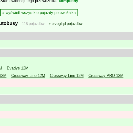
Stan ewidencji tego przewoźnika
kompletny
wyświetl wszystkie pojazdy przewoźnika
utobusy
118 pojazdów
przegląd pojazdów
M
Evadys 12M
12M
Crossway Line 12M
Crossway Line 13M
Crossway PRO 12M