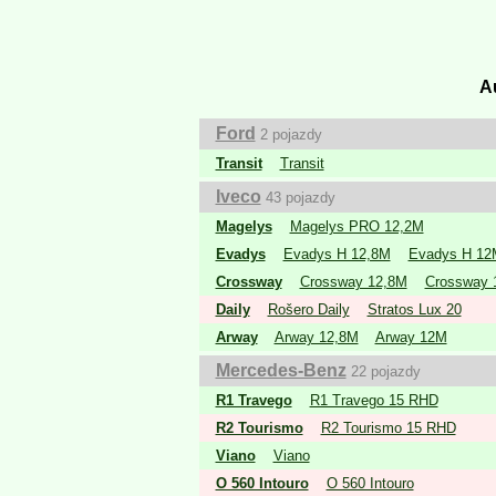
A
Ford
2 pojazdy
Transit
Transit
Iveco
43 pojazdy
Magelys
Magelys PRO 12,2M
Evadys
Evadys H 12,8M
Evadys H 12
Crossway
Crossway 12,8M
Crossway 
Daily
Rošero Daily
Stratos Lux 20
Arway
Arway 12,8M
Arway 12M
Mercedes-Benz
22 pojazdy
R1 Travego
R1 Travego 15 RHD
R2 Tourismo
R2 Tourismo 15 RHD
Viano
Viano
O 560 Intouro
O 560 Intouro