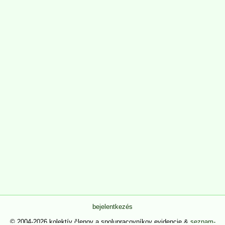
bejelentkezés
© 2004-2026 kolektív členov a spolupracovníkov evidencie &
seznam-