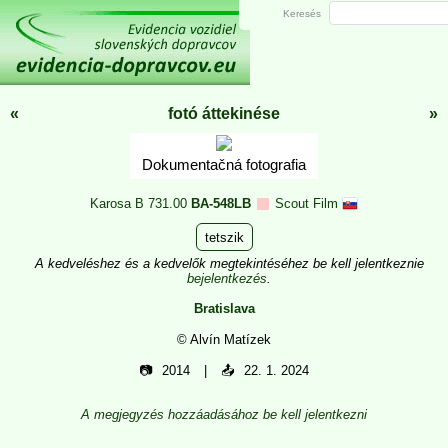
Keresés
«
fotó áttekinése
»
Dokumentačná fotografia
Karosa B 731.00
BA-548LB
Scout Film
tetszik
A kedveléshez és a kedvelők megtekintéséhez be kell jelentkeznie
bejelentkezés
.
Bratislava
© Alvín Matízek
📷
2014
📤
22. 1. 2024
A megjegyzés hozzáadásához be kell jelentkezni