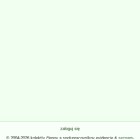
zaloguj się
© 2004-2026 kolektív členov a spolupracovníkov evidencie &
seznam-