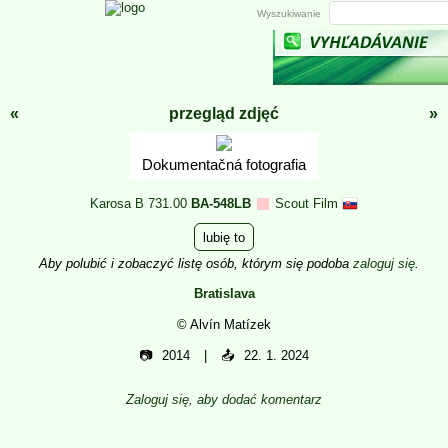
Wyszukiwanie
«
przegląd zdjęć
»
Dokumentačná fotografia
Karosa B 731.00
BA-548LB
Scout Film
lubię to
Aby polubić i zobaczyć listę osób, którym się podoba
zaloguj się
.
Bratislava
© Alvín Matízek
📷
2014
📤
22. 1. 2024
Zaloguj się, aby dodać komentarz