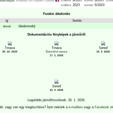
Atlantique
8/2017
8/2017
szállítva:
üzemel:
szüne
, korábban
Les Rapides Gâtinais
2023
5/2023
szállítva:
üzemel:
Festési áttekintés
ig
festés
bledomodrý
dosud
Dokumentációs fényképek a járműről
5
3
3
Trnava
Trnava
Sereď
30. 10. 2025
Železničná stanica
10. 3. 2026
17. 1. 2026
3
Sereď
10. 3. 2026
Legutóbbi járműfrissítések: 26. 1. 2026.
lált, vagy van egy kiegészítése? Írjon nekünk a
e-mailben
vagy a
Facebook ol