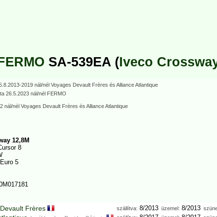
FERMO
SA-539EA (
Iveco Crosswa
5.8.2013
-2019 nál/nél Voyages Devault Frères
és
Alliance Atlantique
ta
26.5.2023
nál/nél FERMO
2 nál/nél Voyages Devault Frères
és
Alliance Atlantique
way 12,8M
ursor 8
W
Euro 5
0M017181
Devault Frères
8/2013
8/2013
szállítva:
üzemel:
szüne