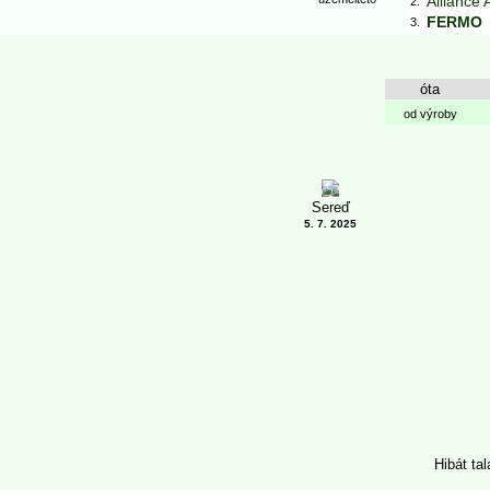
Alliance 
2.
FERMO
3.
óta
od výroby
5
Sereď
5. 7. 2025
Hibát ta