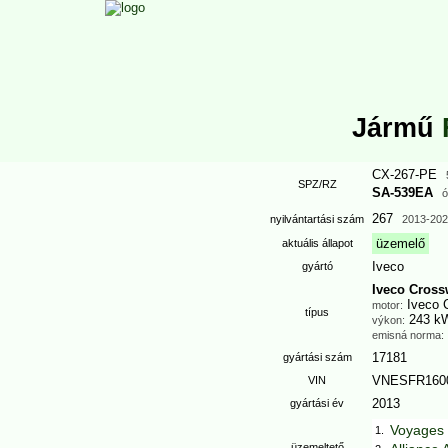
Jármű
CX-267-PE
SPZ/RZ
SA-539EA
ó
267
nyilvántartási szám
2013
-202
üzemelő
aktuális állapot
Iveco
gyártó
Iveco Cross
Iveco C
motor:
típus
243 k
výkon:
emisná norma:
17181
gyártási szám
VNESFR160
VIN
2013
gyártási év
Voyages 
1.
üzemeltető