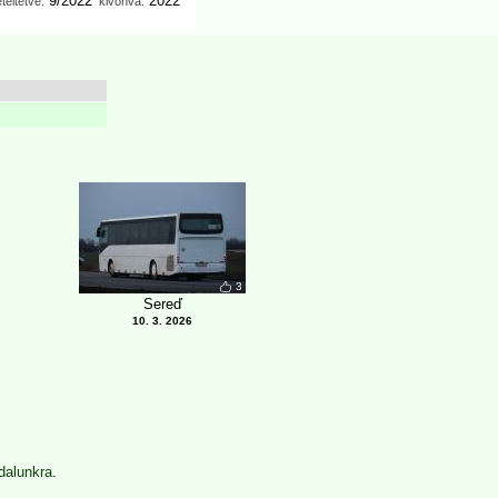
9/2022
2022
teltetve:
kivonva:
3
Sereď
10. 3. 2026
dalunkra
.