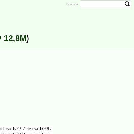
Keresés
y 12,8M
)
8/2017
8/2017
teltetve:
kivonva: