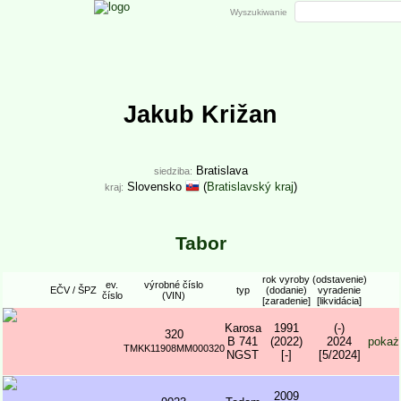
Wyszukiwanie
Jakub Križan
Bratislava
siedziba:
Slovensko
(
Bratislavský kraj
)
kraj:
Tabor
rok vyroby
(odstavenie)
ev.
výrobné číslo
EČV / ŠPZ
typ
(dodanie)
vyradenie
číslo
(VIN)
[zaradenie]
[likvidácia]
Karosa
1991
(-)
320
B 741
(2022)
2024
pokaż
TMKK11908MM000320
NGST
[-]
[5/2024]
2009