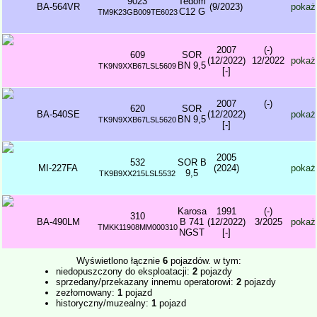
9023
Tedom
BA-564VR
(9/2023)
pokaż
C12 G
TM9K23GB009TE6023
2007
(-)
609
SOR
(12/2022)
12/2022
pokaż
BN 9,5
TK9N9XXB67LSL5609
[-]
2007
(-)
620
SOR
BA-540SE
(12/2022)
pokaż
BN 9,5
TK9N9XXB67LSL5620
[-]
2005
532
SOR B
MI-227FA
(2024)
pokaż
9,5
TK9B9XX215LSL5532
Karosa
1991
(-)
310
BA-490LM
B 741
(12/2022)
3/2025
pokaż
TMKK11908MM000310
NGST
[-]
Wyświetlono łącznie
6
pojazdów. w tym:
niedopuszczony do eksploatacji:
2
pojazdy
sprzedany/przekazany innemu operatorowi:
2
pojazdy
zezłomowany:
1
pojazd
historyczny/muzealny:
1
pojazd