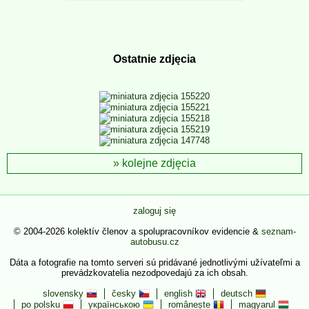
Ostatnie zdjęcia
kolejne zdjęcia
zaloguj się
© 2004-2026 kolektív členov a spolupracovníkov evidencie &
seznam-
autobusu.cz
Dáta a fotografie na tomto serveri sú pridávané jednotlivými užívateľmi a
prevádzkovatelia nezodpovedajú za ich obsah.
slovensky
česky
english
deutsch
po polsku
українською
românește
magyarul