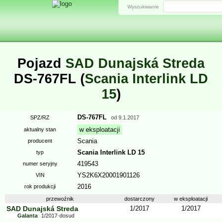
Wyszukiwanie
Pojazd
SAD Dunajská Streda
DS-767FL (
Scania Interlink LD
15
)
DS-767FL
SPZ/RZ
od
9.1.2017
w eksploatacji
aktualny stan
Scania
producent
Scania Interlink LD 15
typ
419543
numer seryjny
YS2K6X20001901126
VIN
2016
rok produkcji
przewoźnik
dostarczony
w eksploatacji
SAD Dunajská Streda
1/2017
1/2017
Galanta
1/2017
-
dosud