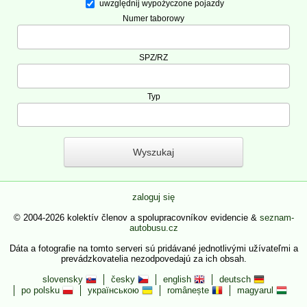
uwzględnij wypożyczone pojazdy
Numer taborowy
SPZ/RZ
Typ
zaloguj się
© 2004-2026 kolektív členov a spolupracovníkov evidencie &
seznam-
autobusu.cz
Dáta a fotografie na tomto serveri sú pridávané jednotlivými užívateľmi a
prevádzkovatelia nezodpovedajú za ich obsah.
slovensky
česky
english
deutsch
po polsku
українською
românește
magyarul