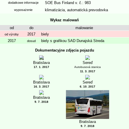
SOE Bus Finland v. č.: 983
dodatkowe informacje
klimatizácia
,
automatická prevodovka
wyposażenie
Wykaz malowań
od
do
malowanie
2017
biely
od výroby
2017
biely s grafikou SAD Dunajská Streda
dosud
Dokumentacyjne zdjęcia pojazdu
1
Bratislava
Sereď
17. 1. 2017
Autobusová stanica
11. 3. 2017
Bratislava
Sereď
16. 3. 2017
6. 10. 2017
Bratislava
9. 7. 2018
Bratislava
9. 7. 2018